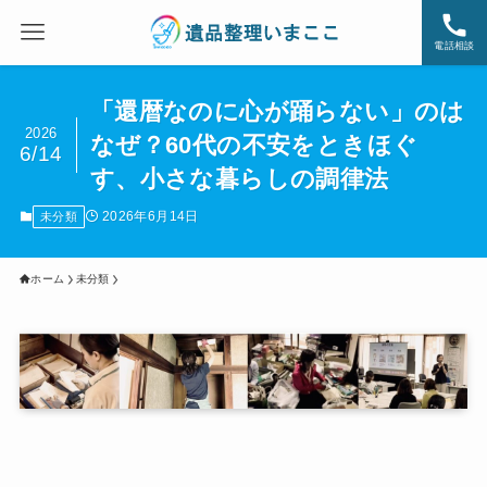
電話相談
「還暦なのに心が踊らない」のは
2026
なぜ？60代の不安をときほぐ
6/14
す、小さな暮らしの調律法
2026年6月14日
未分類
ホーム
未分類