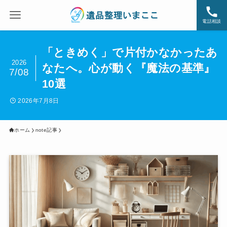
電話相談
「ときめく」で片付かなかったあ
2026
なたへ。心が動く『魔法の基準』
7/08
10選
2026年7月8日
ホーム
note記事