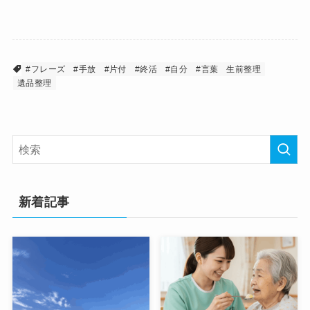
#フレーズ
#手放
#片付
#終活
#自分
#言葉
生前整理
遺品整理
新着記事