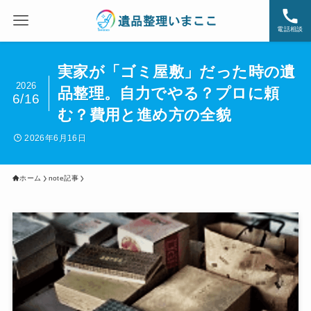
電話相談
実家が「ゴミ屋敷」だった時の遺
2026
品整理。自力でやる？プロに頼
6/16
む？費用と進め方の全貌
2026年6月16日
ホーム
note記事