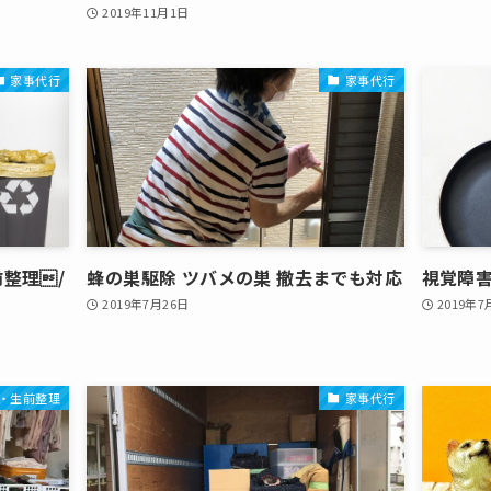
2019年11月1日
家事代行
家事代行
整理/
蜂の巣駆除 ツバメの巣 撤去までも対応
視覚障
2019年7月26日
2019年7
・生前整理
家事代行