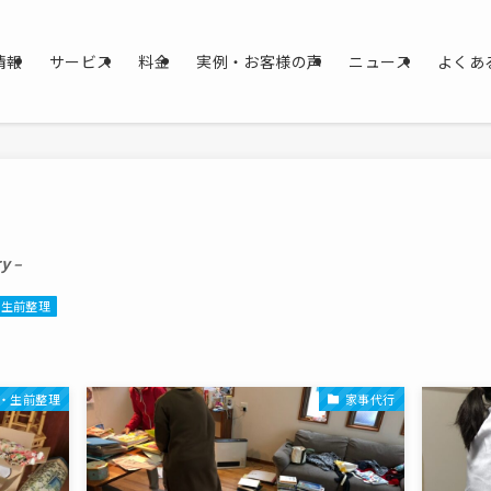
情報
サービス
料金
実例・お客様の声
ニュース
よくあ
y –
・生前整理
・生前整理
家事代行