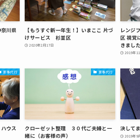
神奈川県
【もうすぐ新一年生！】いまここ 片づ
レンジフ
けサービス 杉並区
区 視覚
きまし
2020年2月17日
2019年1
家事代行
家事代行
 ハウス
クローゼット整理 ３０代ご夫婦と一
決して
緒に（お客様の声）
2019年9