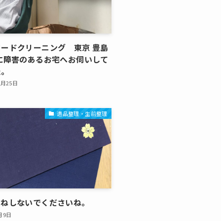
ードクリーニング 東京 豊島
に障害のあるお宅へお伺いして
た。
1月25日
遺品整理・生前整理
まねしないでくださいね。
月9日